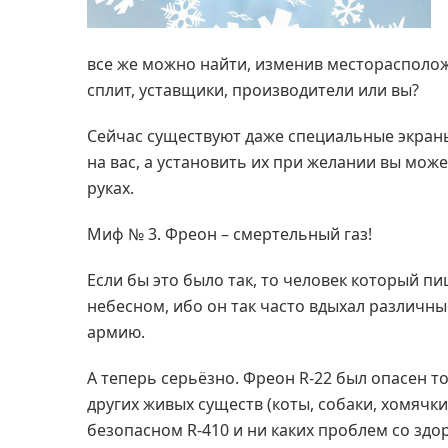
все же можно найти, изменив месторасполож
сплит, уставщики, производители или вы?
Сейчас существуют даже специальные экран
на вас, а установить их при желании вы мож
руках.
Миф № 3. Фреон – смертельный газ!
Если бы это было так, то человек который п
небесном, ибо он так часто вдыхал различны
армию.
А теперь серьёзно. Фреон R-22 был опасен то
других живых существ (коты, собаки, хомячки
безопасном R-410 и ни каких проблем со здо