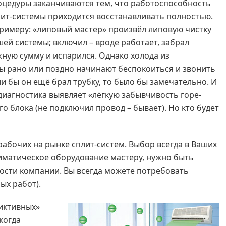
оцедуры заканчиваются тем, что работоспособность
лит-системы приходится восстанавливать полностью.
примеру: «липовый мастер» произвёл липовую чистку
ей системы; включил – вроде работает, забрал
ную сумму и испарился. Однако холода из
ты рано или поздно начинают беспокоиться и звонить
и бы он ещё брал трубку, то было бы замечательно. И
иагностика выявляет «лёгкую забывчивость горе-
о блока (не подключил провод – бывает). Но кто будет
рабочих на рынке сплит-систем. Выбор всегда в Ваших
лиматическое оборудование мастеру, нужно быть
ости компании. Вы всегда можете потребовать
ых работ).
иктивных»
когда