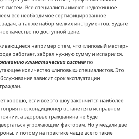
лит-систем. Все специалисты имеют недюжинное
меем всё необходимое сертифицированное
адач, а так же набор мелких инструментов. Будьте
ное качество по доступной цене.
лкивающиеся например с тем, что «липовый мастер»
роде работает, забрал нужную сумму и испарился.
луживанию климатических систем
по
угающее количество «липовых» специалистов. Это
 обслуживания зависит срок эксплуатации
граждан.
ет хорошо, если всё это шоу закончится наиболее
агоприятно: кондиционер останется в исправном
тоянии, а здоровье гражданина не будет
двергаться угрожающим факторам. Но у медали две
роны, и потому на практике чаще всего такие