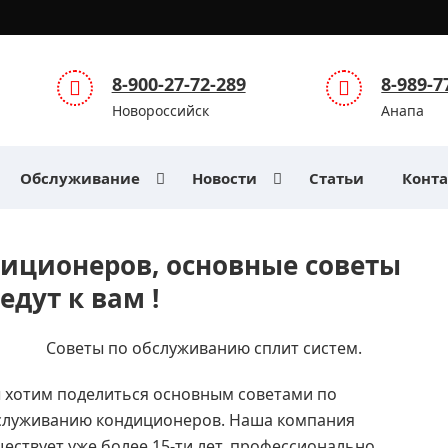
8-900-27-72-289
8-989-7
Новороссийск
Анапа
Обслуживание
Новости
Статьи
Конт
иционеров, основные советы
дут к вам !
Советы по обслуживанию сплит систем.
 хотим поделиться основным советами по
служиванию кондиционеров. Наша компания
ествует уже более 15-ти лет, профессионально