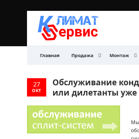
Главная
Продажа
Монтаж
Обслуживание конд
27
или дилетанты уже е
ОКТ
Мы
об
сущ